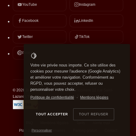
YouTube
Instagram
Facebook
LinkedIn
Twitter
TikTok
Pinterest
🍋
Votre vie privée nous importe.
Ce site utilise des
cookies pour mesurer l'audience (Google Analytics)
et améliorer votre navigation. Conformément au
RGPD
, vous pouvez accepter, refuser ou
personnaliser votre choix.
© 2026 Bietrix Immobilier – Agence immobilière 12 rue Saint-
Lazare L'Isle-Adam (95290) Val-d'Oise Île-de-France
·
Politique de confidentialité
Mentions légales
TOUT ACCEPTER
TOUT REFUSER
FAQ
Mentions légales
Tarifs
Alerte mail
Personnaliser
Plan du site
Partenaires
Parking gratuit
Contact