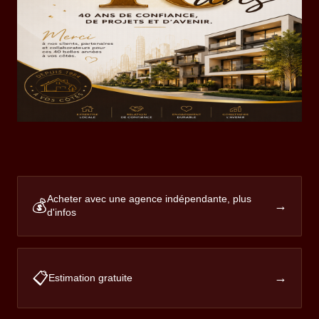
Acheter avec une agence indépendante, plus
💰
→
d'infos
📋
→
Estimation gratuite