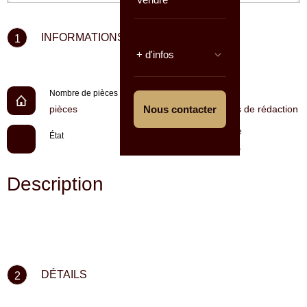
INFORMATIONS CLÉS
1
+ d'infos
Nombre de pièces
Prix
pièces
Nous contacter
En cours de rédaction
Référence
État
0212024
Description
DÉTAILS
2